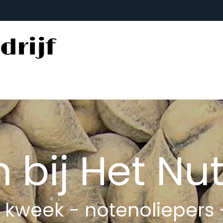
Winkel
FAQs
Contact
bij Het Nut
 kweek - notenoliepers