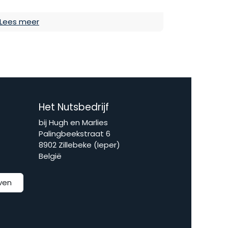
Lees meer
Het Nutsbedrijf
bij Hugh en Marlies
Palingbeekstraat 6
8902 Zillebeke (Ieper)
België
jven